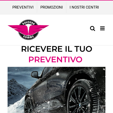
Skip
PREVENTIVI
PROMOZIONI
I NOSTRI CENTRI
to
content
COMPILA IL FORM PER
RICEVERE IL TUO
PREVENTIVO