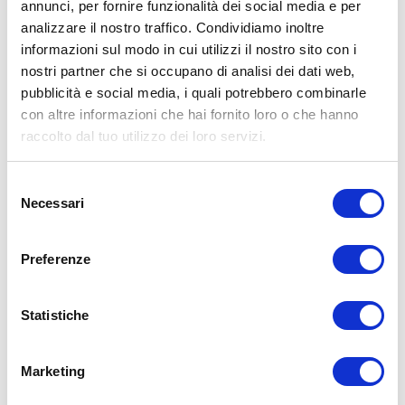
annunci, per fornire funzionalità dei social media e per
CHIAMA
analizzare il nostro traffico. Condividiamo inoltre
informazioni sul modo in cui utilizzi il nostro sito con i
nostri partner che si occupano di analisi dei dati web,
pubblicità e social media, i quali potrebbero combinarle
con altre informazioni che hai fornito loro o che hanno
raccolto dal tuo utilizzo dei loro servizi.
Selezione
Necessari
del
consenso
BG
4
Preferenze
PONTE RIZZOLI (OZZANO)
Via Progresso, 36/B
bg4team@bolognagomme.com
Statistiche
Marketing
CHIAMA