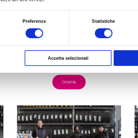
Preferenze
Statistiche
BG
2
BORGO PANIGALE (BO)
Accetta selezionati
Via Marco Emilio Lepido, 225
bg2team@bolognagomme.com
CHIAMA