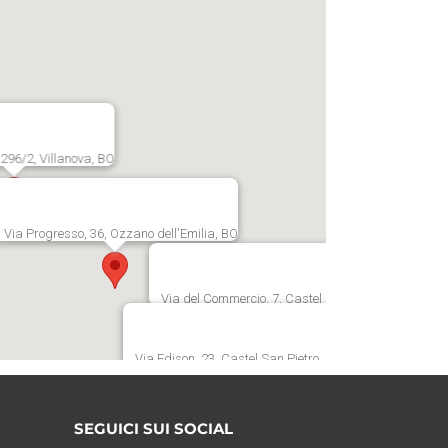
, 296/2, Villanova, BO
Via Progresso, 36, Ozzano dell'Emilia, BO
Via del Commercio, 7, Castel Guelfo, BO
Via Edison, 23, Castel San Pietro, BO
SEGUICI SUI SOCIAL