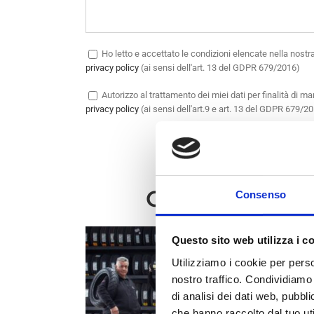
Ho letto e accettato le condizioni elencate nella nostr
privacy policy
(ai sensi dell'art. 13 del GDPR 679/2016)
Autorizzo
al trattamento dei miei dati per finalità di m
privacy policy
(ai sensi dell'art.9 e art. 13 del GDPR 679/201
OPPURE CONT
Consenso
Questo sito web utilizza i c
Utilizziamo i cookie per perso
nostro traffico. Condividiamo 
di analisi dei dati web, pubbl
che hanno raccolto dal tuo uti