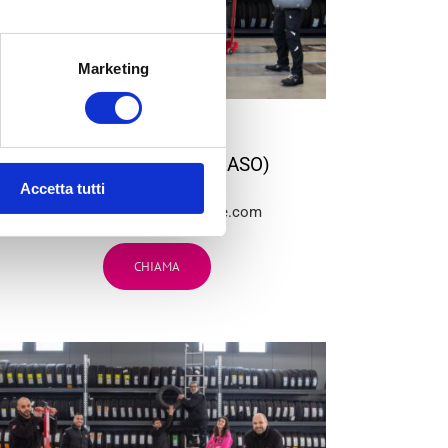
Marketing
BG
3
VILLANOVA (CASTENASO)
Accetta tutti
Via Tosarelli, 296/2
bg3team@bolognagomme.com
CHIAMA