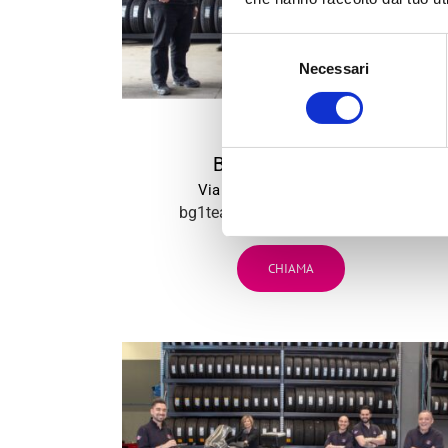
Selezione
Necessari
del
consenso
BG
1
BARGELLINO (BO)
Via Persicetana Vecchia, 20
bg1team@bolognagomme.com
CHIAMA