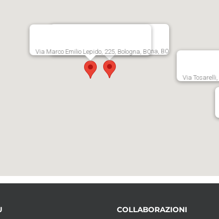
Via Persicetana Vecchia, 20, Bologna, BO
Via Marco Emilio Lepido, 225, Bologna, BO
Via Tosarelli
U
COLLABORAZIONI