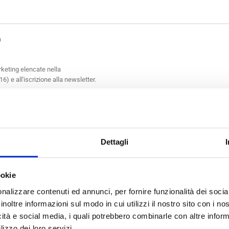
a
arketing elencate nella
6) e all'iscrizione alla newsletter.
ATTA IL TUO
PUNTO VEND
Dettagli
ookie
nalizzare contenuti ed annunci, per fornire funzionalità dei socia
inoltre informazioni sul modo in cui utilizzi il nostro sito con i n
icità e social media, i quali potrebbero combinarle con altre inform
lizzo dei loro servizi.