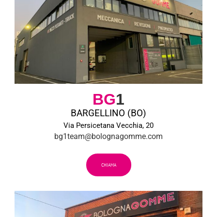
BG
1
BARGELLINO (BO)
Via Persicetana Vecchia, 20
bg1team@bolognagomme.com
CHIAMA