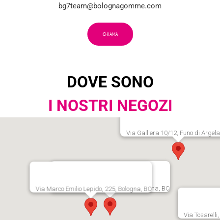
bg7team@bolognagomme.com
CHIAMA
DOVE SONO
I NOSTRI NEGOZI
Via Galliera 10/12, Funo di Argela
Via Persicetana Vecchia, 20, Bologna, BO
Via Marco Emilio Lepido, 225, Bologna, BO
Via Tosarelli