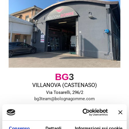
BG
3
VILLANOVA (CASTENASO)
Via Tosarelli, 296/2
bg3team@bolognagomme.com
CHIAMA
Consenso
Dettagli
Informazioni sui cookie