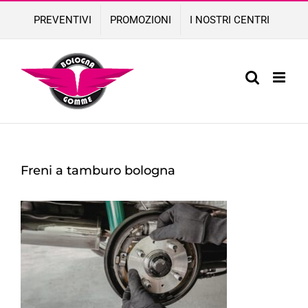
Skip
PREVENTIVI
PROMOZIONI
I NOSTRI CENTRI
to
content
Freni a tamburo bologna