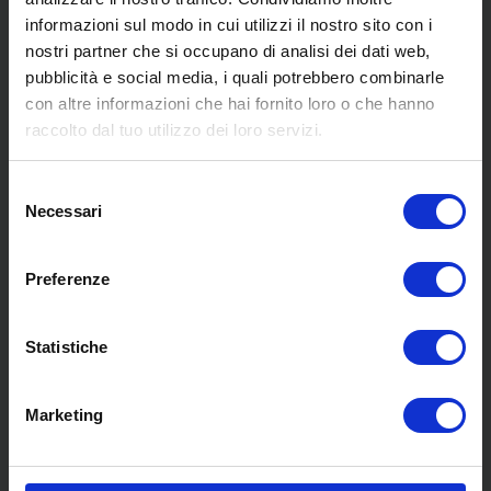
informazioni sul modo in cui utilizzi il nostro sito con i
nostri partner che si occupano di analisi dei dati web,
pubblicità e social media, i quali potrebbero combinarle
con altre informazioni che hai fornito loro o che hanno
SCOPRI I NOSTRI CENTRI
raccolto dal tuo utilizzo dei loro servizi.
Selezione
MENU
Necessari
del
consenso
Preferenze
Chi siamo
Pneumatici
Meccanica
Statistiche
Servizi
Convenzioni
Marketing
Blog
Whisteblowing D.Lgs 24/2023
Promozioni