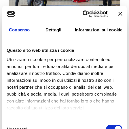
BG
3
Consenso
Dettagli
Informazioni sui cookie
VILLANOVA (CASTENASO)
Via Tosarelli, 296/2
bg3team@bolognagomme.com
Questo sito web utilizza i cookie
Utilizziamo i cookie per personalizzare contenuti ed
annunci, per fornire funzionalità dei social media e per
CHIAMA
analizzare il nostro traffico. Condividiamo inoltre
informazioni sul modo in cui utilizzi il nostro sito con i
nostri partner che si occupano di analisi dei dati web,
pubblicità e social media, i quali potrebbero combinarle
con altre informazioni che hai fornito loro o che hanno
raccolto dal tuo utilizzo dei loro servizi.
Selezione