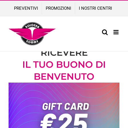
Skip
PREVENTIVI
PROMOZIONI
I NOSTRI CENTRI
to
content
COMPILA IL FORM PER
RICEVERE
IL TUO BUONO DI
BENVENUTO