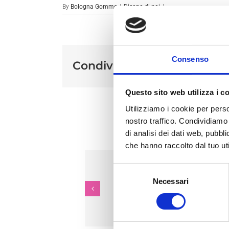
By
Bologna Gomme
|
Dicono di noi
|
Consenso
Condividi sui social
Questo sito web utilizza i c
Utilizziamo i cookie per perso
nostro traffico. Condividiamo 
Ar
di analisi dei dati web, pubbl
che hanno raccolto dal tuo uti
Selezione
Necessari
del
Alessandra
Enrico
consenso
Vitali
Bagli
a