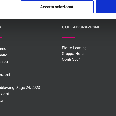
Accetta selezionati
U
COLLABORAZIONI
Flotte Leasing
iamo
Gruppo Hera
atici
Conti 360°
nica
i
nzioni
eblowing D.Lgs 24/2023
zioni
ti