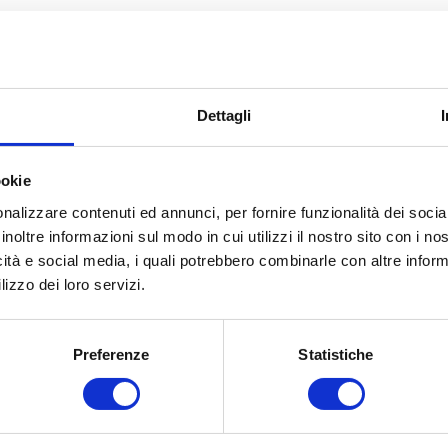
Dettagli
Facebook
LinkedIn
Email
ookie
nalizzare contenuti ed annunci, per fornire funzionalità dei socia
inoltre informazioni sul modo in cui utilizzi il nostro sito con i n
ticoli correlati
icità e social media, i quali potrebbero combinarle con altre inform
lizzo dei loro servizi.
Preferenze
Statistiche
andrea
Federico
Rosmar
ngelini
Mamprin