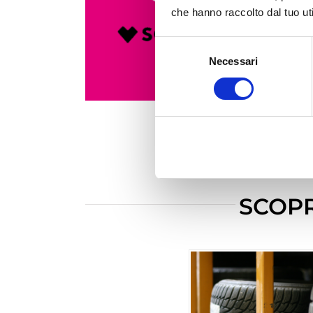
che hanno raccolto dal tuo uti
Selezione
Necessari
del
consenso
SCOPR