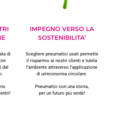
TRI
IMPEGNO VERSO LA
ME
SOSTENIBILITA’
ata di
Scegliere pneumatici usati
p
ermette
ire
il risparmio
ai nostri clienti e
tutela
i dal
l’ambiente
attraverso l’applicazione
o.
di un’economia circolare.
ono
Pneumatici con una storia,
centri!
per un futuro più verde!