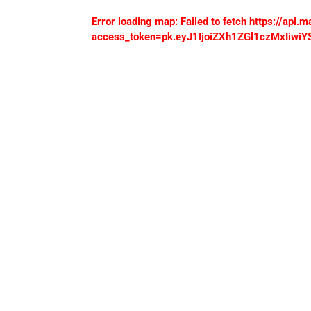
Error loading map: Failed to fetch https://ap
access_token=pk.eyJ1IjoiZXh1ZGl1czMxIi