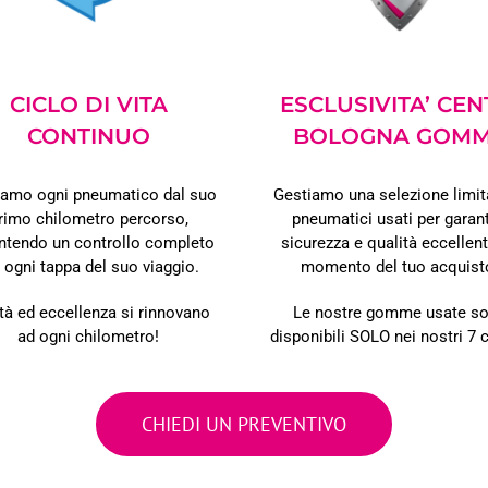
CICLO DI VITA
ESCLUSIVITA’ CEN
CONTINUO
BOLOGNA GOM
amo ogni pneumatico dal suo
Gestiamo una selezione limit
rimo chilometro percorso,
pneumatici usati
per garant
ntendo un controllo completo
sicurezza e qualità eccellent
r
ogni tappa del suo viaggio.
momento del tuo acquist
tà ed eccellenza si rinnovano
Le nostre gomme usate s
ad ogni chilometro!
disponibili SOLO nei
nostri 7 
CHIEDI UN PREVENTIVO