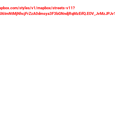
i.mapbox.com/styles/v1/mapbox/streets-v11?
wiYSI6ImNtMjNhcjFrZzA0dmsya3F3bGNndjRqMzEifQ.EOV_JvMzJP