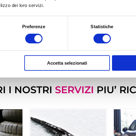
lizzo dei loro servizi.
Preferenze
Statistiche
CHIEDI UN PREVENTIVO
Accetta selezionati
I I NOSTRI
SERVIZI
PIU’ RI