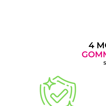
4 M
GOMM
S