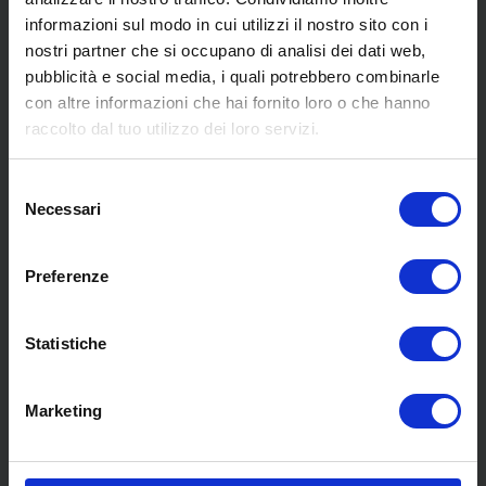
informazioni sul modo in cui utilizzi il nostro sito con i
nostri partner che si occupano di analisi dei dati web,
pubblicità e social media, i quali potrebbero combinarle
con altre informazioni che hai fornito loro o che hanno
SCOPRI I NOSTRI CENTRI
raccolto dal tuo utilizzo dei loro servizi.
Selezione
MENU
Necessari
del
consenso
Preferenze
Chi siamo
Pneumatici
Meccanica
Statistiche
Servizi
Convenzioni
Marketing
Blog
Whisteblowing D.Lgs 24/2023
Promozioni