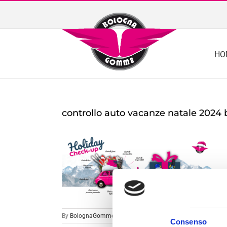
Skip
to
content
HO
controllo auto vacanze natale 2024 
By
BolognaGomme
|
Consenso