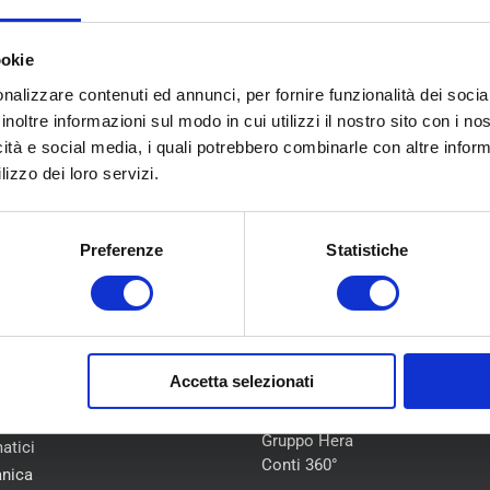
ookie
nalizzare contenuti ed annunci, per fornire funzionalità dei socia
inoltre informazioni sul modo in cui utilizzi il nostro sito con i n
icità e social media, i quali potrebbero combinarle con altre inform
lizzo dei loro servizi.
Preferenze
Statistiche
U
COLLABORAZIONI
Accetta selezionati
Flotte Leasing
iamo
Gruppo Hera
atici
Conti 360°
nica