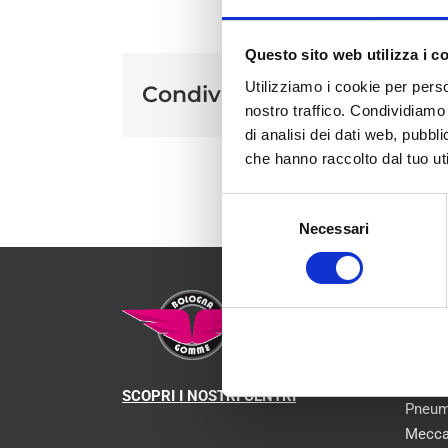
Questo sito web utilizza i c
Utilizziamo i cookie per perso
Condividi sui social
nostro traffico. Condividiamo 
di analisi dei dati web, pubbl
che hanno raccolto dal tuo uti
Selezione
Necessari
del
consenso
MEN
Chi s
SCOPRI I NOSTRI CENTRI
Pneum
Mecca