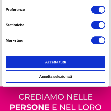
consenso
CURRICULUM
Preferenze
ALTRI ALLEGATI
Statistiche
Ho letto e accettato le condizioni elencate nella nostra
privacy policy
(ai sensi dell'art. 13 del GDPR 679/2016)
Marketing
Autorizzo al salvataggio del mio CV all'interno della vostra banca
dati per essere contattato qualora si presentassero opportunità
future in linea con la mia candidatura
Accetta tutti
Accetta selezionati
CREDIAMO NELLE
PERSONE
E NEL LORO