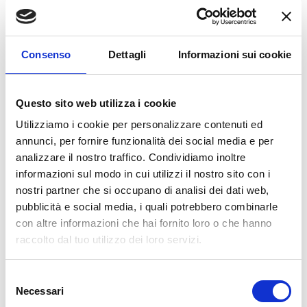
In quale centro Bologna Gomme preferiresti lavorare?

Consenso
Dettagli
Informazioni sui cookie
Quando potresti cominciare?
Questo sito web utilizza i cookie
Utilizziamo i cookie per personalizzare contenuti ed
annunci, per fornire funzionalità dei social media e per
analizzare il nostro traffico. Condividiamo inoltre
informazioni sul modo in cui utilizzi il nostro sito con i
nostri partner che si occupano di analisi dei dati web,
Perchè vorresti lavorare con noi?
pubblicità e social media, i quali potrebbero combinarle
con altre informazioni che hai fornito loro o che hanno
raccolto dal tuo utilizzo dei loro servizi.
Selezione
Necessari
del