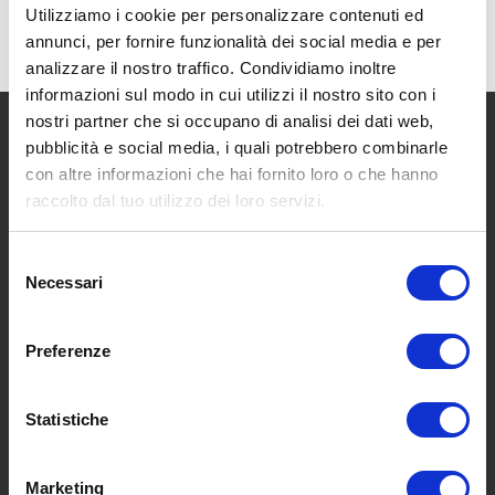
Utilizziamo i cookie per personalizzare contenuti ed
annunci, per fornire funzionalità dei social media e per
analizzare il nostro traffico. Condividiamo inoltre
informazioni sul modo in cui utilizzi il nostro sito con i
nostri partner che si occupano di analisi dei dati web,
pubblicità e social media, i quali potrebbero combinarle
con altre informazioni che hai fornito loro o che hanno
raccolto dal tuo utilizzo dei loro servizi.
SCOPRI I NOSTRI CENTRI
Selezione
Necessari
del
consenso
MENU
Preferenze
Statistiche
Chi siamo
Pneumatici
Meccanica
Marketing