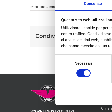
Consenso
By
BolognaGomme
|
Questo sito web utilizza i c
Utilizziamo i cookie per perso
nostro traffico. Condividiamo 
Condividi sui social
di analisi dei dati web, pubbl
che hanno raccolto dal tuo uti
Selezione
Necessari
del
consenso
MEN
Chi s
SCOPRI I NOSTRI CENTRI