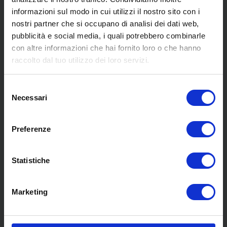
informazioni sul modo in cui utilizzi il nostro sito con i
nostri partner che si occupano di analisi dei dati web,
pubblicità e social media, i quali potrebbero combinarle
con altre informazioni che hai fornito loro o che hanno
SCOPRI I NOSTRI CENTRI
raccolto dal tuo utilizzo dei loro servizi.
Selezione
MENU
Necessari
del
consenso
Preferenze
Chi siamo
Pneumatici
Meccanica
Statistiche
Servizi
Convenzioni
Marketing
Blog
Whisteblowing D.Lgs 24/2023
Promozioni