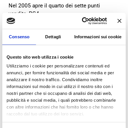
Nel 2005 apre il quarto dei sette punti
vendita, BG4.
Questa volta la volontà di aprire un quarto
negozio nasce dall’esigenza di avere più
Consenso
Dettagli
Informazioni sui cookie
spazio per un’attività che negli ultimi anni
stava crescendo velocemente, la
distribuzione.
Questo sito web utilizza i cookie
Utilizziamo i cookie per personalizzare contenuti ed
L’attività di Import-Export nel mondo decolla
annunci, per fornire funzionalità dei social media e per
molto bene e con BG4 lo spazio da dedicare
analizzare il nostro traffico. Condividiamo inoltre
allo stoccaggio dei pneumatici in transito è
informazioni sul modo in cui utilizzi il nostro sito con i
notevole. Il centro revisioni interno completa
nostri partner che si occupano di analisi dei dati web,
i servizi del centro.
pubblicità e social media, i quali potrebbero combinarle
con altre informazioni che hai fornito loro o che hanno
BG4 è officina specializzata in meccatronica
raccolto dal tuo utilizzo dei loro servizi.
ed è centro specializzato per la vendita e il