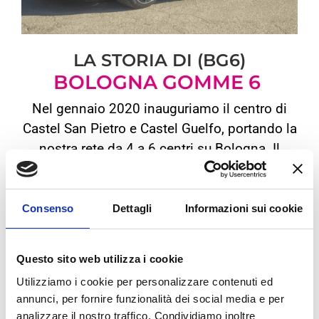
LA STORIA DI (BG6)
BOLOGNA GOMME 6
Nel gennaio 2020 inauguriamo il centro di
Castel San Pietro e Castel Guelfo, portando la
nostra rete da 4 a 6 centri su Bologna. Il
negozio di Castel San Pietro diventa
BG6
, il
sesto punto vendita di Bologna Gomme. La
prossimità, l’esserci subito e sempre, sono le
Consenso
Dettagli
Informazioni sui cookie
nostre parole d’ordine. L’apertura di questi
centri rafforza il nostro impegno. Vogliamo
Questo sito web utilizza i cookie
essere sempre più vicini ai clienti, offrendo
Utilizziamo i cookie per personalizzare contenuti ed
un servizio
rapido, accessibile e senza
annunci, per fornire funzionalità dei social media e per
complicazioni
.
analizzare il nostro traffico. Condividiamo inoltre