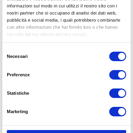
informazioni sul modo in cui utilizzi il nostro sito con i
BG6
è specializzato nella
vendita e
nostri partner che si occupano di analisi dei dati web,
montaggio di pneumatici
per auto, moto e
pubblicità e social media, i quali potrebbero combinarle
trasporto leggero, ma il suo
punto di forza è
con altre informazioni che hai fornito loro o che hanno
la
meccanica specializzata e la
raccolto dal tuo utilizzo dei loro servizi.
meccatronica
, con un focus sulla diagnosi.
Selezione
Inoltre, ospita la nostra
linea di revisioni
per
Necessari
del
auto, moto e quadricicli
.
consenso
BG6 è un negozio storico e un punto di
Preferenze
riferimento per la zona
. Abbiamo scelto di
valorizzarlo, mantenendone l’identità e
Statistiche
potenziando i servizi per offrire
affidabilità e
innovazione
.
Marketing
7 CENTRI SU BOLOGNA,