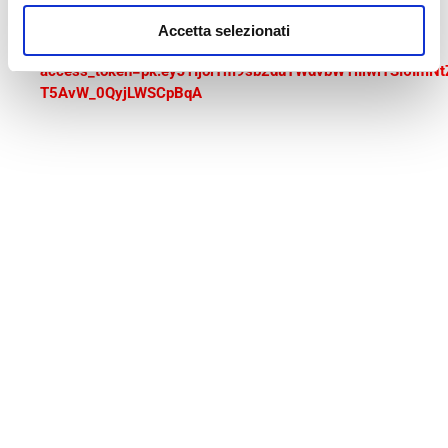
Error loading map: Failed to fetch
https://api.mapbox.com/styles/v1/mapbox/streets-
Accetta selezionati
v11?
access_token=pk.eyJ1IjoiYm9sb2duYWdvbW1lIiwiYSI6ImN
T5AvW_0QyjLWSCpBqA