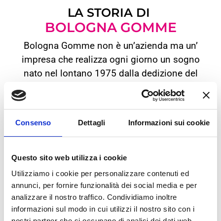
LA STORIA DI
BOLOGNA GOMME
Bologna Gomme non è un’azienda ma un’
impresa che realizza ogni giorno un sogno
nato nel lontano 1975 dalla dedizione del
fondatore. Un sogno che ha saputo crescere
e realizzarsi attraverso l’impegno, la passione
e la relazione di uomini e donne, insieme.
Consenso
Dettagli
Informazioni sui cookie
Il femminile, il maschile e le differenti
generazioni si sono connesse per andare più
Questo sito web utilizza i cookie
veloci, arrivare più lontano con una visione di
Utilizziamo i cookie per personalizzare contenuti ed
lavoro e d’impegno che si è moltiplicata in
annunci, per fornire funzionalità dei social media e per
una realtà libera da stereotipi, capace di
analizzare il nostro traffico. Condividiamo inoltre
vivere nell’assoluta contemporaneità, con lo
informazioni sul modo in cui utilizzi il nostro sito con i
nostri partner che si occupano di analisi dei dati web,