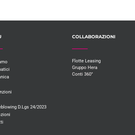
U
COLLABORAZIONI
Flotte Leasing
iamo
Gruppo Hera
atici
Conti 360°
nica
i
nzioni
eblowing D.Lgs 24/2023
zioni
ti