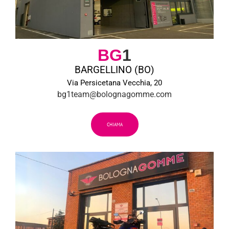
BG
1
BARGELLINO (BO)
Via Persicetana Vecchia, 20
bg1team@bolognagomme.com
CHIAMA