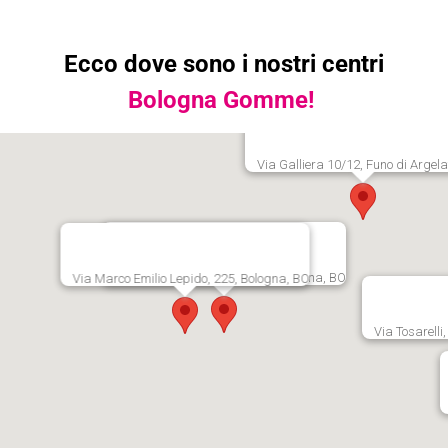
Ecco dove sono i nostri centri
Bologna Gomme!
Via Galliera 10/12, Funo di Argela
Via Persicetana Vecchia, 20, Bologna, BO
Via Marco Emilio Lepido, 225, Bologna, BO
Via Tosarelli