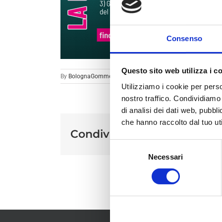
Consenso
Questo sito web utilizza i c
By
BolognaGomme
|
Utilizziamo i cookie per perso
nostro traffico. Condividiamo 
di analisi dei dati web, pubbl
che hanno raccolto dal tuo uti
Condividi sui social
Selezione
Necessari
del
consenso