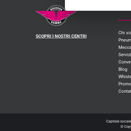
MEN
Chi s
SCOPRI I NOSTRI CENTRI
Pneum
Mecca
Serviz
Conve
Blog
Whist
Promo
Contat
Capitale social
© Cop