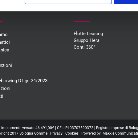
U
COLLABORAZIONI
Flotte Leasing
iamo
Gruppo Hera
atici
Conti 360°
nica
i
nzioni
eblowing D.Lgs 24/2023
zioni
ti
e interamente versato 46.491,00€ | CF e PI 03707590372 | Registro imprese di Bo
yright 2017 Bologna Gomme |
Privacy
|
Cookies
| Powered by:
Makkie Communicati