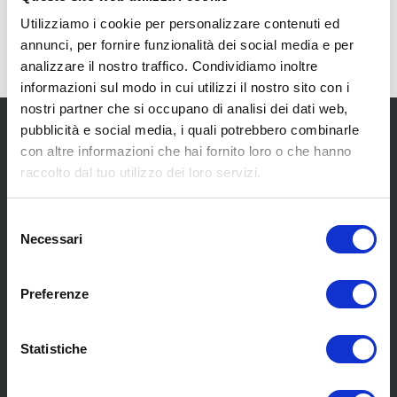
Utilizziamo i cookie per personalizzare contenuti ed
annunci, per fornire funzionalità dei social media e per
analizzare il nostro traffico. Condividiamo inoltre
informazioni sul modo in cui utilizzi il nostro sito con i
nostri partner che si occupano di analisi dei dati web,
pubblicità e social media, i quali potrebbero combinarle
con altre informazioni che hai fornito loro o che hanno
raccolto dal tuo utilizzo dei loro servizi.
Selezione
SCOPRI I NOSTRI CENTRI
Necessari
del
consenso
MENU
Preferenze
Statistiche
Chi siamo
Pneumatici