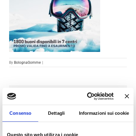
By
BolognaGomme
|
Condividi sui social
Facebook
LinkedIn
Email
Consenso
Dettagli
Informazioni sui cookie
Questo sito web utilizza i cookie