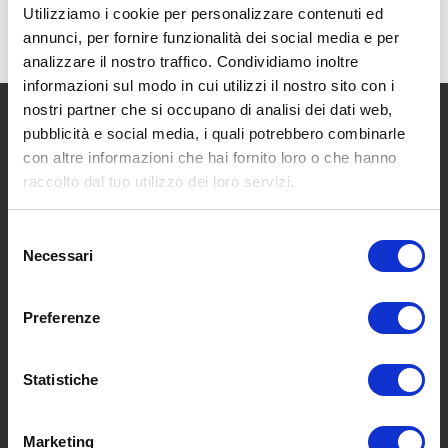
Utilizziamo i cookie per personalizzare contenuti ed
annunci, per fornire funzionalità dei social media e per
analizzare il nostro traffico. Condividiamo inoltre
informazioni sul modo in cui utilizzi il nostro sito con i
nostri partner che si occupano di analisi dei dati web,
pubblicità e social media, i quali potrebbero combinarle
con altre informazioni che hai fornito loro o che hanno
raccolto dal tuo utilizzo dei loro servizi.
SCOPRI I NOSTRI CENTRI
Selezione
Necessari
del
consenso
MENU
Preferenze
Statistiche
Chi siamo
Pneumatici
Meccanica
Marketing