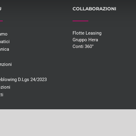
U
COLLABORAZIONI
Flotte Leasing
iamo
Gruppo Hera
atici
Conti 360°
nica
i
nzioni
eblowing D.Lgs 24/2023
zioni
ti
e interamente versato 46.491,00€ | CF e PI 03707590372 | Registro imprese di Bo
yright 2017 Bologna Gomme |
Privacy
|
Cookies
| Powered by:
Makkie Communicati