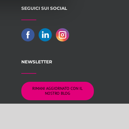
SEGUICI SUI SOCIAL
NEWSLETTER
RIMANI AGGIORNATO CON IL
NOSTRO BLOG
logna REA 309805
on Lab