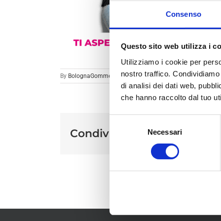
Consenso
Questo sito web utilizza i c
Utilizziamo i cookie per perso
nostro traffico. Condividiamo 
By
BolognaGomme
|
di analisi dei dati web, pubbl
che hanno raccolto dal tuo uti
Selezione
Condividi sui social
Necessari
del
consenso