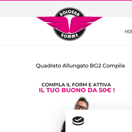
Skip
to
content
HO
Quadrato Allungato BG2 Compila