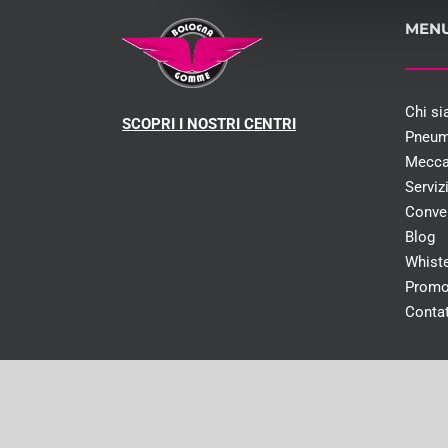
MEN
Chi s
SCOPRI I NOSTRI CENTRI
Pneum
Mecca
Serviz
Conve
Blog
Whist
Promo
Contat
Capitale social
© Cop