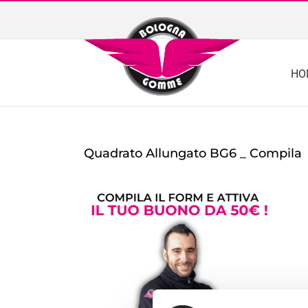
Skip
to
content
HO
Quadrato Allungato BG6 _ Compila