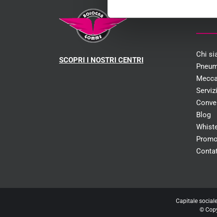
MEN
Chi s
SCOPRI I NOSTRI CENTRI
Pneum
Mecca
Serviz
Conve
Blog
Whist
Promo
Contat
Capitale social
© Cop