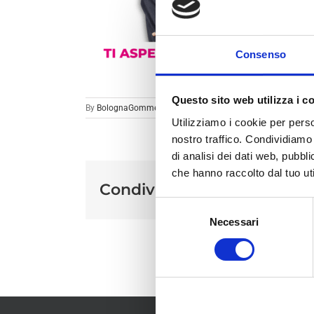
Consenso
Questo sito web utilizza i c
By
BolognaGomme
|
Utilizziamo i cookie per perso
nostro traffico. Condividiamo 
di analisi dei dati web, pubbl
che hanno raccolto dal tuo uti
Condividi sui social
Selezione
Necessari
del
consenso