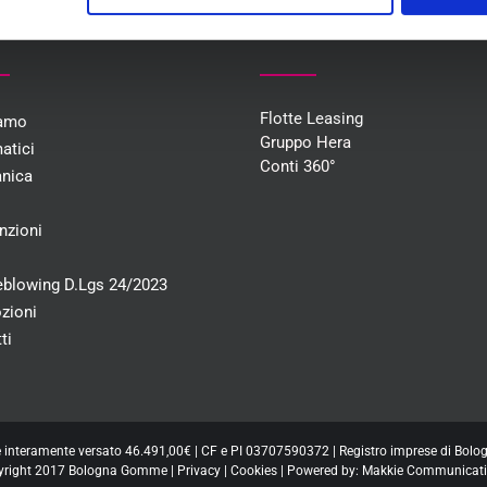
U
COLLABORAZIONI
Flotte Leasing
iamo
Gruppo Hera
atici
Conti 360°
nica
i
nzioni
eblowing D.Lgs 24/2023
zioni
ti
e interamente versato 46.491,00€ | CF e PI 03707590372 | Registro imprese di Bo
yright 2017 Bologna Gomme |
Privacy
|
Cookies
| Powered by:
Makkie Communicati