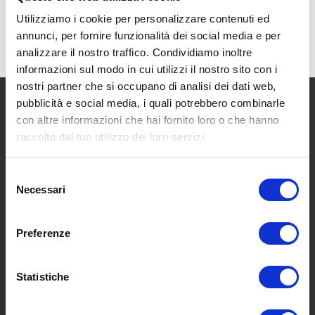
Utilizziamo i cookie per personalizzare contenuti ed
annunci, per fornire funzionalità dei social media e per
analizzare il nostro traffico. Condividiamo inoltre
informazioni sul modo in cui utilizzi il nostro sito con i
nostri partner che si occupano di analisi dei dati web,
pubblicità e social media, i quali potrebbero combinarle
con altre informazioni che hai fornito loro o che hanno
raccolto dal tuo utilizzo dei loro servizi.
Selezione
SCOPRI I NOSTRI CENTRI
Necessari
del
consenso
MENU
Preferenze
Statistiche
Chi siamo
Pneumatici