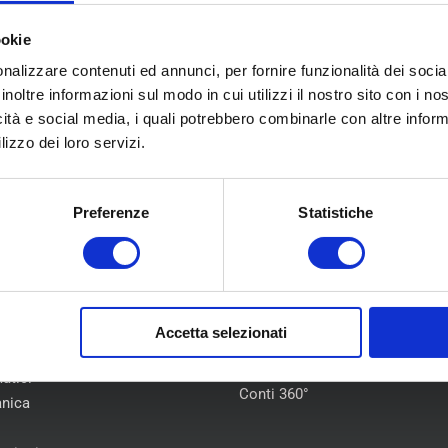
ookie
nalizzare contenuti ed annunci, per fornire funzionalità dei socia
inoltre informazioni sul modo in cui utilizzi il nostro sito con i n
icità e social media, i quali potrebbero combinarle con altre inform
lizzo dei loro servizi.
Preferenze
Statistiche
U
COLLABORAZIONI
Accetta selezionati
Flotte Leasing
iamo
Gruppo Hera
atici
Conti 360°
nica
i