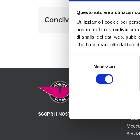
Questo sito web utilizza i c
Condividi sui social
Utilizziamo i cookie per perso
nostro traffico. Condividiamo 
di analisi dei dati web, pubbl
che hanno raccolto dal tuo uti
Selezione
Necessari
del
consenso
MEN
Chi s
SCOPRI I NOSTRI CENTRI
Pneum
Mecca
Serviz