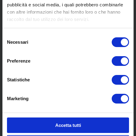
pubblicità e social media, i quali potrebbero combinarle
con altre informazioni che hai fornito loro o che hanno
raccolto dal tuo utilizzo dei loro servizi.
MENU
Selezione
Necessari
del
Chi siamo
consenso
Pneumatici
Preferenze
Meccanica
Servizi
Convenzioni
Statistiche
Blog
Whisteblowing D.Lgs 24/2023
Marketing
Promozioni
Contatti
Accetta tutti
COLLABORAZIONI