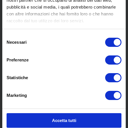
nostri partner che si occupano di analisi dei dati web,
SCOPRI I NOSTRI CENTRI
pubblicità e social media, i quali potrebbero combinarle
con altre informazioni che hai fornito loro o che hanno
raccolto dal tuo utilizzo dei loro servizi.
MENU
Selezione
Necessari
del
Chi siamo
consenso
Pneumatici
Preferenze
Meccanica
Servizi
Convenzioni
Statistiche
Blog
Whisteblowing D.Lgs 24/2023
Marketing
Promozioni
Contatti
Accetta tutti
COLLABORAZIONI