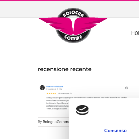
Skip
to
content
HO
recensione recente
By
BolognaGomme
|
Consenso