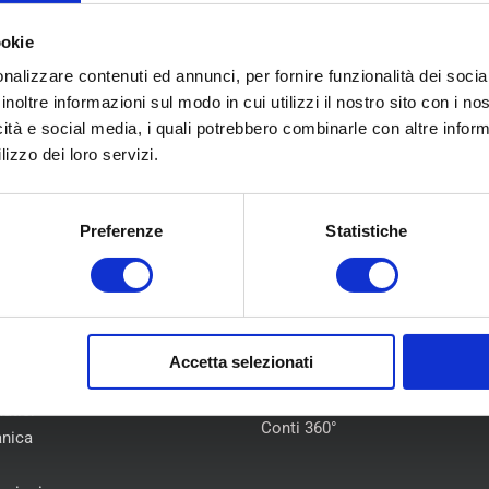
ookie
nalizzare contenuti ed annunci, per fornire funzionalità dei socia
inoltre informazioni sul modo in cui utilizzi il nostro sito con i n
icità e social media, i quali potrebbero combinarle con altre inform
lizzo dei loro servizi.
Preferenze
Statistiche
U
COLLABORAZIONI
Accetta selezionati
Flotte Leasing
iamo
Gruppo Hera
atici
Conti 360°
nica
i