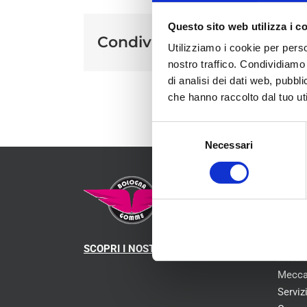
Questo sito web utilizza i c
Condividi sui social
Utilizziamo i cookie per perso
nostro traffico. Condividiamo 
di analisi dei dati web, pubbl
che hanno raccolto dal tuo uti
Selezione
Necessari
del
consenso
MEN
Chi s
SCOPRI I NOSTRI CENTRI
Pneum
Mecca
Serviz