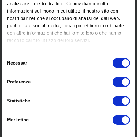
analizzare il nostro traffico. Condividiamo inoltre
informazioni sul modo in cui utilizzi il nostro sito con i
nostri partner che si occupano di analisi dei dati web,
pubblicità e social media, i quali potrebbero combinarle
con altre informazioni che hai fornito loro o che hanno
raccolto dal tuo utilizzo dei loro servizi.
SCOPRI I NOSTRI CENTRI
Selezione
MENU
Necessari
del
consenso
Preferenze
Chi siamo
Pneumatici
Statistiche
Meccanica
Servizi
Convenzioni
Marketing
Blog
Whisteblowing D.Lgs 24/2023