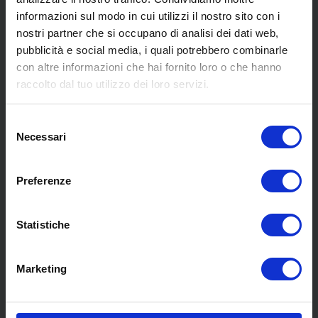
informazioni sul modo in cui utilizzi il nostro sito con i
nostri partner che si occupano di analisi dei dati web,
pubblicità e social media, i quali potrebbero combinarle
con altre informazioni che hai fornito loro o che hanno
SCOPRI I NOSTRI CENTRI
raccolto dal tuo utilizzo dei loro servizi.
Selezione
MENU
Necessari
del
consenso
Preferenze
Chi siamo
Pneumatici
Meccanica
Statistiche
Servizi
Convenzioni
Marketing
Blog
Whisteblowing D.Lgs 24/2023
Promozioni