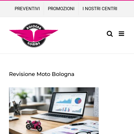
Skip
PREVENTIVI
PROMOZIONI
I NOSTRI CENTRI
to
content
Revisione Moto Bologna