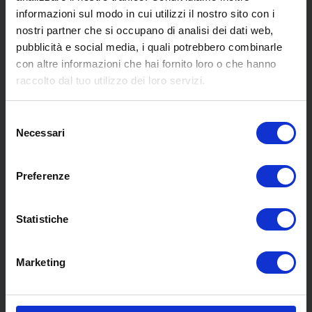
informazioni sul modo in cui utilizzi il nostro sito con i
nostri partner che si occupano di analisi dei dati web,
pubblicità e social media, i quali potrebbero combinarle
con altre informazioni che hai fornito loro o che hanno
SCOPRI I NOSTRI CENTRI
raccolto dal tuo utilizzo dei loro servizi.
Selezione
MENU
Necessari
del
consenso
Preferenze
Chi siamo
Pneumatici
Meccanica
Statistiche
Servizi
Convenzioni
Marketing
Blog
Whisteblowing D.Lgs 24/2023
Promozioni