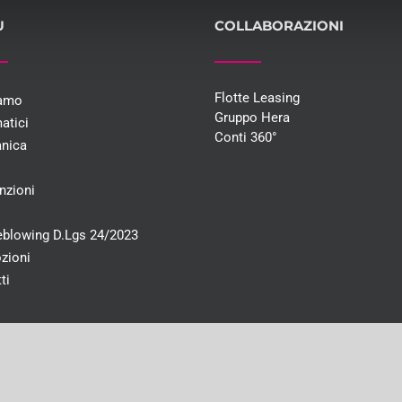
U
COLLABORAZIONI
Flotte Leasing
iamo
Gruppo Hera
atici
Conti 360°
nica
i
nzioni
eblowing D.Lgs 24/2023
zioni
ti
e interamente versato 46.491,00€ | CF e PI 03707590372 | Registro imprese di Bo
yright 2017 Bologna Gomme |
Privacy
|
Cookies
| Powered by:
Makkie Communicati