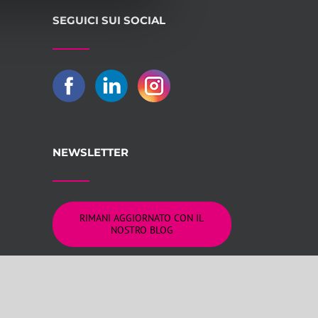
SEGUICI SUI SOCIAL
NEWSLETTER
RIMANI AGGIORNATO CON IL
NOSTRO BLOG
logna REA 309805
on Lab