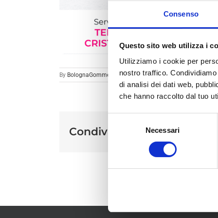
Consenso
Questo sito web utilizza i c
Utilizziamo i cookie per perso
nostro traffico. Condividiamo 
By
BolognaGomme
|
di analisi dei dati web, pubbl
che hanno raccolto dal tuo uti
Selezione
Condividi sui social
Necessari
del
consenso