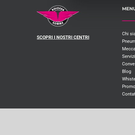
MEN
Chi s
SCOPRI I NOSTRI CENTRI
Pneum
Mecca
Serviz
Conve
Blog
Whist
Promo
Contat
Capitale social
© Cop