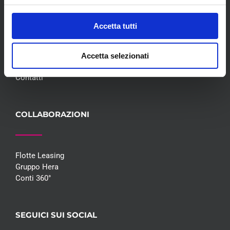
Meccanica
Servizi
Accetta tutti
Convenzioni
Blog
Whisteblowing D.Lgs 24/2023
Accetta selezionati
Promozioni
Contatti
COLLABORAZIONI
Flotte Leasing
Gruppo Hera
Conti 360°
SEGUICI SUI SOCIAL