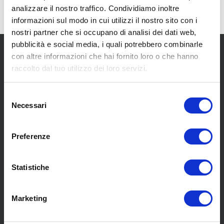
analizzare il nostro traffico. Condividiamo inoltre
informazioni sul modo in cui utilizzi il nostro sito con i
nostri partner che si occupano di analisi dei dati web,
pubblicità e social media, i quali potrebbero combinarle
con altre informazioni che hai fornito loro o che hanno
raccolto dal tuo utilizzo dei loro servizi.
Selezione
Necessari
del
SCOPRI I NOSTRI CENTRI
consenso
Preferenze
MENU
Statistiche
Chi siamo
Pneumatici
Marketing
Meccanica
Servizi