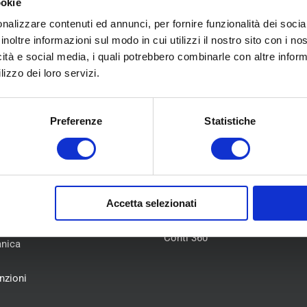
ookie
nalizzare contenuti ed annunci, per fornire funzionalità dei socia
Read More
inoltre informazioni sul modo in cui utilizzi il nostro sito con i n
icità e social media, i quali potrebbero combinarle con altre inform
lizzo dei loro servizi.
Preferenze
Statistiche
U
COLLABORAZIONI
Accetta selezionati
Flotte Leasing
iamo
Gruppo Hera
atici
Conti 360°
nica
i
nzioni