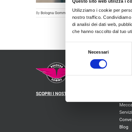
Questo sito web utilizza i c
Utilizziamo i cookie per perso
By
Bologna Gomme
|
Sicurezza
|
nostro traffico. Condividiamo 
di analisi dei dati web, pubbl
che hanno raccolto dal tuo uti
Selezione
Necessari
del
consenso
MEN
Chi s
SCOPRI I NOSTRI CENTRI
Pneum
Mecca
Serviz
Conve
Blog