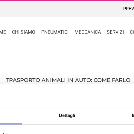
PREV
ME
CHI SIAMO
PNEUMATICI
MECCANICA
SERVIZI
C
TRASPORTO ANIMALI IN AUTO: COME FARLO
IN SICUREZZA
Quando si viaggia in auto con il proprio amico a [...]
Dettagli