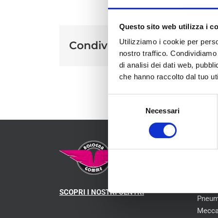
Questo sito web utilizza i c
Utilizziamo i cookie per perso
Condividi sui social
nostro traffico. Condividiamo 
di analisi dei dati web, pubbl
che hanno raccolto dal tuo uti
Selezione
Necessari
del
consenso
MEN
Chi s
SCOPRI I NOSTRI CENTRI
Pneum
Mecca