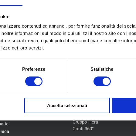
ookie
nalizzare contenuti ed annunci, per fornire funzionalità dei socia
inoltre informazioni sul modo in cui utilizzi il nostro sito con i n
icità e social media, i quali potrebbero combinarle con altre inform
lizzo dei loro servizi.
Preferenze
Statistiche
U
COLLABORAZIONI
Accetta selezionati
Flotte Leasing
iamo
Gruppo Hera
atici
Conti 360°
nica