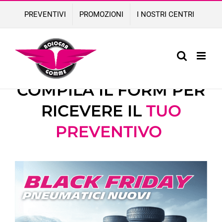
Skip
PREVENTIVI
PROMOZIONI
I NOSTRI CENTRI
to
content
COMPILA IL FORM PER
RICEVERE IL
TUO
PREVENTIVO