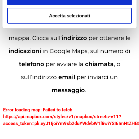
Accetta selezionati
Seleziona uno dei punti vendita sulla
mappa. Clicca sull’
indirizzo
per ottenere le
indicazioni
in Google Maps, sul numero di
telefono
per avviare la
chiamata
, o
sull’indirizzo
email
per inviarci un
messaggio
.
Error loading map: Failed to fetch
https://api.mapbox.com/styles/v1/mapbox/streets-v11?
access_token=pk.eyJ1IjoiYm9sb2duYWdvbW1lIiwiYSI6ImNt