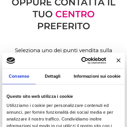
OPPURE CONTATTA IL
TUO
CENTRO
PREFERITO
Seleziona uno dei punti vendita sulla
mappa. Clicca sull’
indirizzo
per ottenere
le
indicazioni
in Google Maps, sul
Consenso
Dettagli
Informazioni sui cookie
numero di
telefono
per avviare la
Questo sito web utilizza i cookie
chiamata
, o sull’indirizzo
email
per
Utilizziamo i cookie per personalizzare contenuti ed
inviarci un
messaggio
.
annunci, per fornire funzionalità dei social media e per
analizzare il nostro traffico. Condividiamo inoltre
informazioni sul modo in cui utilizzi il nostro sito con i