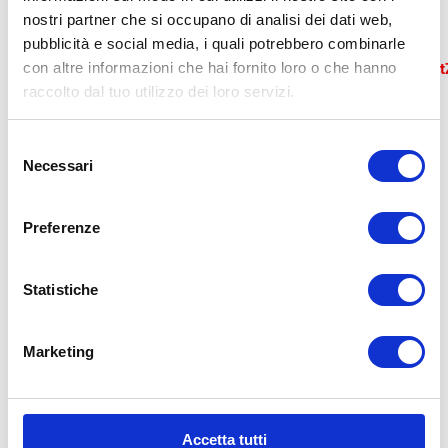
Error loading map: Failed to fetch
nostri partner che si occupano di analisi dei dati web,
https://api.mapbox.com/styles/v1/mapbox/streets-
pubblicità e social media, i quali potrebbero combinarle
v11?
con altre informazioni che hai fornito loro o che hanno
access_token=pk.eyJ1IjoiYm9sb2duYWdvbW1lIiwiYSI6ImN
T5AvW_0QyjLWSCpBqA
raccolto dal tuo utilizzo dei loro servizi.
Selezione
Necessari
del
consenso
Preferenze
Statistiche
Marketing
Accetta tutti