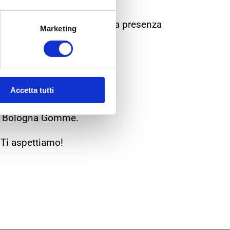
rcuito convenzionato e la sua presenza
Marketing
one.
Accetta tutti
ntri Bologna Gomme.
Ti aspettiamo!