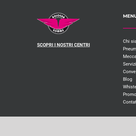
MEN
Chi s
SCOPRI I NOSTRI CENTRI
Pneum
Mecca
Serviz
Conve
Blog
Whist
Promo
Contat
Capitale social