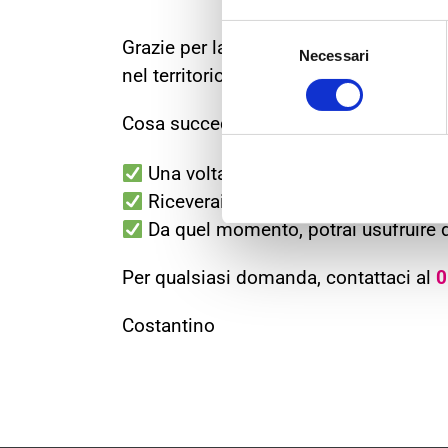
Selezione
Grazie per la tua richiesta! Stiamo ver
Necessari
del
nel territorio limitrofo al centro Bol
consenso
Cosa succede ora?
Una volta completata la verifica, pr
Riceverai un’email di conferma non
Da quel momento, potrai usufruire di
Per qualsiasi domanda, contattaci al
0
Costantino