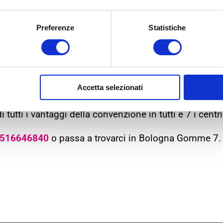
ificando l’appartenenza della tua azienda al nostro ci
Preferenze
Statistiche
ogna Gomme 7.
ocederemo con l’attivazione definitiva della convenzi
Accetta selezionati
 appena la convenzione sarà attiva.
 tutti i vantaggi della convenzione in tutti e 7 i ce
516646840
o passa a trovarci in Bologna Gomme 7. 