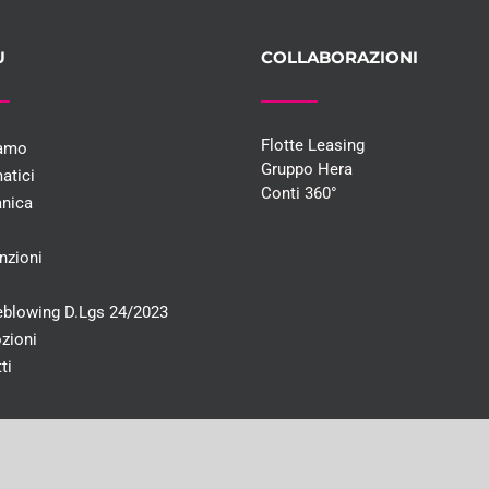
U
COLLABORAZIONI
Flotte Leasing
iamo
Gruppo Hera
atici
Conti 360°
nica
i
nzioni
eblowing D.Lgs 24/2023
zioni
ti
e interamente versato 46.491,00€ | CF e PI 03707590372 | Registro imprese di Bo