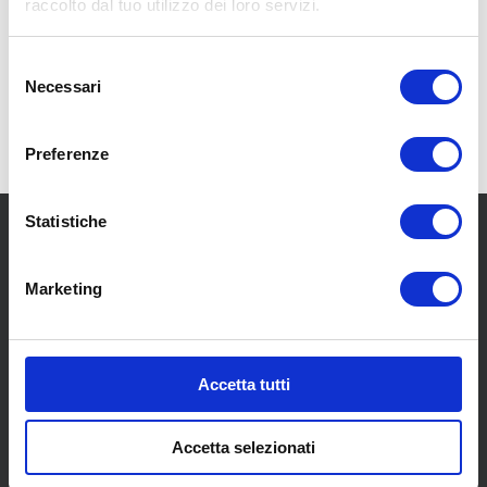
raccolto dal tuo utilizzo dei loro servizi.
Il Team Bologna Gomme
Selezione
Necessari
del
consenso
Preferenze
Statistiche
Marketing
SCOPRI I NOSTRI CENTRI
Accetta tutti
MENU
Accetta selezionati