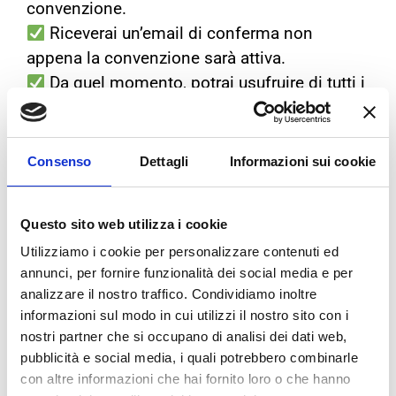
convenzione.
Riceverai un’email di conferma non
appena la convenzione sarà attiva.
Da quel momento, potrai usufruire di tutti i
vantaggi della convenzione in tutti e 7 i centri
Bologna Gomme.
Vuoi scaricare la convenzione? Clicca sul
Consenso
Dettagli
Informazioni sui cookie
bottone qui sotto!
Questo sito web utilizza i cookie
SCARICA LA CONVENZIONE
Utilizziamo i cookie per personalizzare contenuti ed
annunci, per fornire funzionalità dei social media e per
analizzare il nostro traffico. Condividiamo inoltre
informazioni sul modo in cui utilizzi il nostro sito con i
Per qualsiasi domanda,
clicca qui e contatta
nostri partner che si occupano di analisi dei dati web,
il tuo centro preferito
o passa a trovarci di
pubblicità e social media, i quali potrebbero combinarle
persona. Ti aspettiamo!
con altre informazioni che hai fornito loro o che hanno