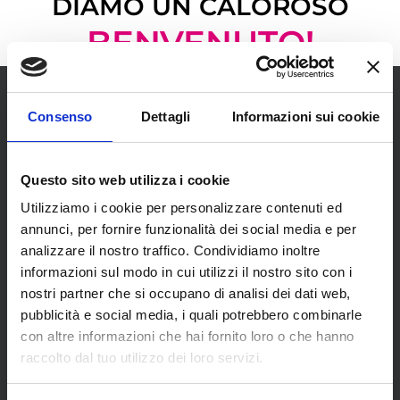
DIAMO UN CALOROSO
BENVENUTO!
Consenso
Dettagli
Informazioni sui cookie
Questo sito web utilizza i cookie
SCOPRI I NOSTRI CENTRI
Utilizziamo i cookie per personalizzare contenuti ed
annunci, per fornire funzionalità dei social media e per
analizzare il nostro traffico. Condividiamo inoltre
MENU
informazioni sul modo in cui utilizzi il nostro sito con i
nostri partner che si occupano di analisi dei dati web,
pubblicità e social media, i quali potrebbero combinarle
con altre informazioni che hai fornito loro o che hanno
Chi siamo
raccolto dal tuo utilizzo dei loro servizi.
Pneumatici
Meccanica