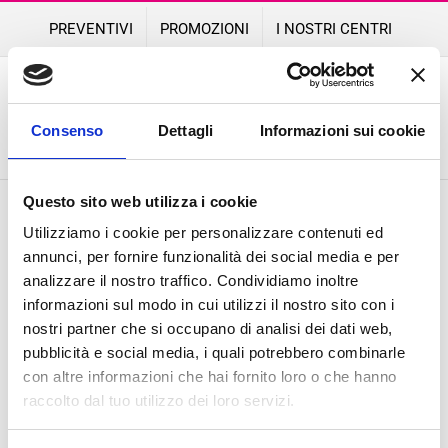
Skip
PREVENTIVI
PROMOZIONI
I NOSTRI CENTRI
to
content
Consenso
Dettagli
Informazioni sui cookie
Grazie per averci contattato!
Questo sito web utilizza i cookie
Utilizziamo i cookie per personalizzare contenuti ed
La tua richiesta è stata inoltrata al negozio
annunci, per fornire funzionalità dei social media e per
selezionato.
analizzare il nostro traffico. Condividiamo inoltre
Il preventivo verrà eseguito entro le 24/48
informazioni sul modo in cui utilizzi il nostro sito con i
ore.
nostri partner che si occupano di analisi dei dati web,
pubblicità e social media, i quali potrebbero combinarle
I NOSTRI NEGOZI
con altre informazioni che hai fornito loro o che hanno
raccolto dal tuo utilizzo dei loro servizi.
Nota bene
:
In caso di mancata ricezione del
preventivo entro 24 ore ti invitiamo a