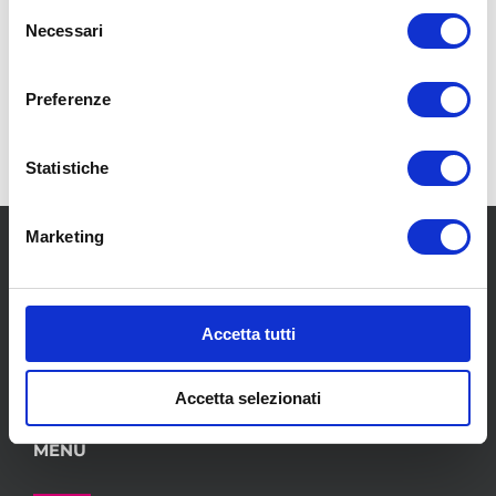
Selezione
controllare la casella “Spam” o contattare
Necessari
del
telefonicamente il punto vendita
.
consenso
NEL FRATTEMPO
TI
Preferenze
DIAMO UN CALOROSO
BENVENUTO!
Statistiche
Marketing
Accetta tutti
SCOPRI I NOSTRI CENTRI
Accetta selezionati
MENU