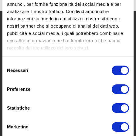
annunci, per fornire funzionalità dei social media e per
analizzare il nostro traffico. Condividiamo inoltre
informazioni sul modo in cui utilizzi il nostro sito con i
nostri partner che si occupano di analisi dei dati web,
pubblicità e social media, i quali potrebbero combinarle
con altre informazioni che hai fornito loro o che hanno
raccolto dal tuo utilizzo dei loro servizi.
SCOPRI I NOSTRI CENTRI
Selezione
Necessari
del
MENU
consenso
Preferenze
Chi siamo
Statistiche
Pneumatici
Meccanica
Servizi
Marketing
Convenzioni