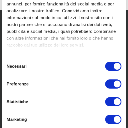
annunci, per fornire funzionalità dei social media e per
analizzare il nostro traffico. Condividiamo inoltre
informazioni sul modo in cui utilizzi il nostro sito con i
nostri partner che si occupano di analisi dei dati web,
pubblicità e social media, i quali potrebbero combinarle
con altre informazioni che hai fornito loro o che hanno
raccolto dal tuo utilizzo dei loro servizi.
SCOPRI I NOSTRI CENTRI
Selezione
Necessari
del
MENU
consenso
Preferenze
Chi siamo
Statistiche
Pneumatici
Meccanica
Servizi
Marketing
Convenzioni