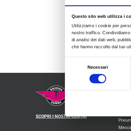
Nel frattempo il
Questo sito web utilizza i c
Utilizziamo i cookie per perso
nostro traffico. Condividiamo 
di analisi dei dati web, pubbl
che hanno raccolto dal tuo uti
Selezione
Necessari
del
consenso
MEN
Chi s
SCOPRI I NOSTRI CENTRI
Pneum
Mecca