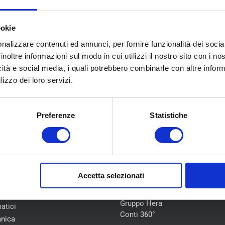
 Team di
Bologna Gomme
ti da un ca
ookie
nalizzare contenuti ed annunci, per fornire funzionalità dei socia
inoltre informazioni sul modo in cui utilizzi il nostro sito con i n
I NOSTRI CENTRI
icità e social media, i quali potrebbero combinarle con altre inform
lizzo dei loro servizi.
Preferenze
Statistiche
U
COLLABORAZIONI
Accetta selezionati
Flotte Leasing
iamo
Gruppo Hera
atici
Conti 360°
nica