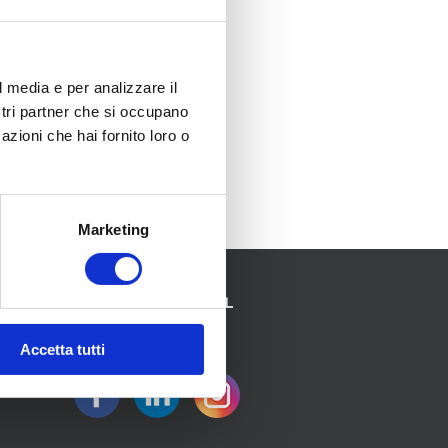
loroso benvenuto!
l media e per analizzare il
ostri partner che si occupano
azioni che hai fornito loro o
Marketing
SEGUICI SUI SOCIAL
Accetta tutti