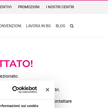
ENTIVI
PROMOZIONI
I NOSTRI CENTRI
ONVENZIONI
LAVORA IN BG
BLOG
TTATO!
lezionato.
ato e la domenica.
carti in uno dei nostri centri.
llare la casella “Spam” o contattare
Informazioni sui cookie