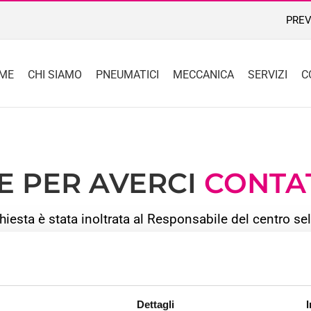
PREV
ME
CHI SIAMO
PNEUMATICI
MECCANICA
SERVIZI
C
E PER AVERCI
CONTA
chiesta è stata inoltrata al Responsabile del centro se
rà eseguito entro le prossime 24/48 ore escluso il sab
ivo in tempi più rapidi ti suggeriamo di contattare o re
ione del preventivo entro 48 ore ti invitiamo a contro
Dettagli
telefonicamente il centro
.