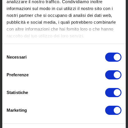
analizzare il nostro traffico. Condividiamo inoltre
informazioni sul modo in cui utilizzi il nostro sito con i
nostri partner che si occupano di analisi dei dati web,
pubblicità e social media, i quali potrebbero combinarle
con altre informazioni che hai fornito loro o che hanno
SCOPRI I NOSTRI CENTRI
raccolto dal tuo utilizzo dei loro servizi.
Selezione
MENU
Necessari
del
consenso
Preferenze
Chi siamo
Pneumatici
Statistiche
Meccanica
Servizi
Convenzioni
Marketing
Blog
Whisteblowing D.Lgs 24/2023