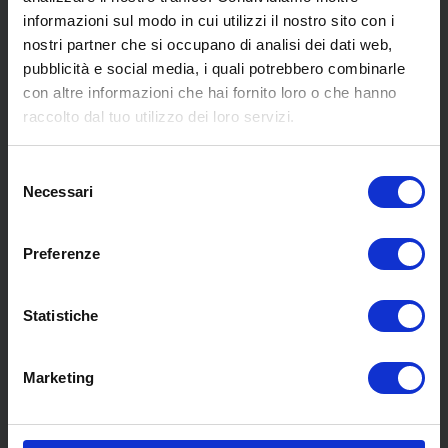
informazioni sul modo in cui utilizzi il nostro sito con i
nostri partner che si occupano di analisi dei dati web,
pubblicità e social media, i quali potrebbero combinarle
con altre informazioni che hai fornito loro o che hanno
SCOPRI I NOSTRI CENTRI
raccolto dal tuo utilizzo dei loro servizi.
Selezione
MENU
Necessari
del
consenso
Preferenze
Chi siamo
Pneumatici
Meccanica
Statistiche
Servizi
Convenzioni
Marketing
Blog
Whisteblowing D.Lgs 24/2023
Promozioni