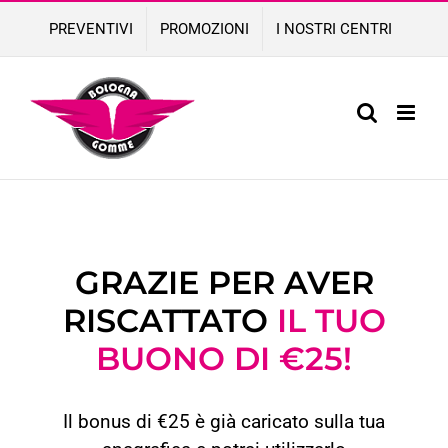
Skip
PREVENTIVI
PROMOZIONI
I NOSTRI CENTRI
to
content
GRAZIE PER AVER
RISCATTATO
IL TUO
BUONO DI €25!
Il bonus di €25 è già caricato sulla tua