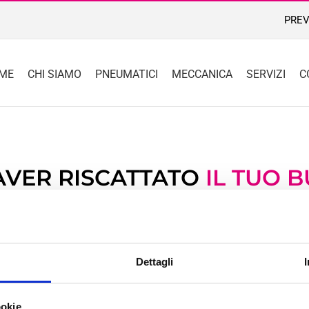
PREV
ME
CHI SIAMO
PNEUMATICI
MECCANICA
SERVIZI
C
AVER RISCATTATO
IL TUO B
s di €25 è già caricato sulla tua anagrafica e potrai uti
ubito per l’acquisto di pneumatici o per i servizi di m
he il bonus sarà utilizzabile in tutti i nostri 7 centr
Dettagli
m di Bologna Gomme ti da un caloroso ben
ookie