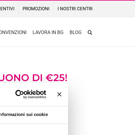
ENTIVI
PROMOZIONI
I NOSTRI CENTRI
ONVENZIONI
LAVORA IN BG
BLOG
UONO DI €25!
lizzarlo
eccanica.
i Bologna Gomme.
Informazioni sui cookie
venuto!