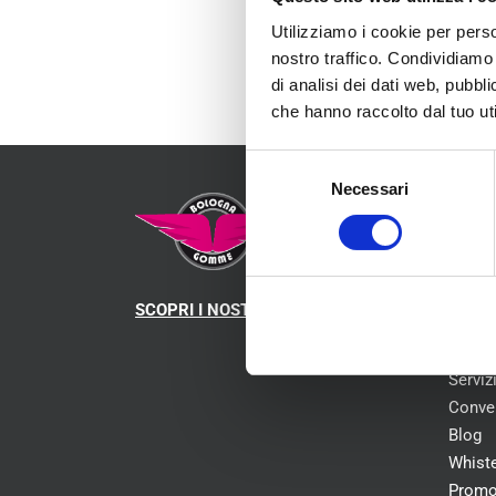
Utilizziamo i cookie per perso
nostro traffico. Condividiamo 
di analisi dei dati web, pubbl
che hanno raccolto dal tuo uti
Selezione
Necessari
del
MEN
consenso
Chi s
SCOPRI I NOSTRI CENTRI
Pneum
Mecca
Serviz
Conve
Blog
Whist
Promo