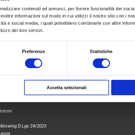
nalizzare contenuti ed annunci, per fornire funzionalità dei socia
I NOSTRI NEGOZI
inoltre informazioni sul modo in cui utilizzi il nostro sito con i n
icità e social media, i quali potrebbero combinarle con altre inform
lizzo dei loro servizi.
Preferenze
Statistiche
U
COLLABORAZIONI
Flotte Leasing
iamo
Gruppo Hera
Accetta selezionati
atici
Conti 360°
nica
i
nzioni
eblowing D.Lgs 24/2023
zioni