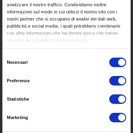
analizzare il nostro traffico. Condividiamo inoltre
informazioni sul modo in cui utilizzi il nostro sito con i
nostri partner che si occupano di analisi dei dati web,
pubblicità e social media, i quali potrebbero combinarle
con altre informazioni che hai fornito loro o che hanno
raccolto dal tuo utilizzo dei loro servizi.
SCOPRI I NOSTRI CENTRI
Selezione
Necessari
MENU
del
consenso
Preferenze
Chi siamo
Pneumatici
Statistiche
Meccanica
Servizi
Convenzioni
Marketing
Blog
Whisteblowing D.Lgs 24/2023