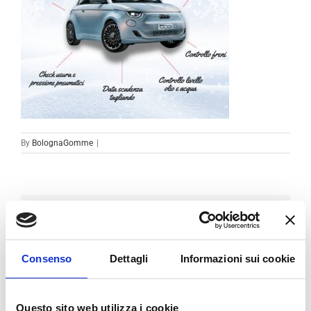
By
BolognaGomme
|
Condividi sui social
Facebook
LinkedIn
Email
Consenso
Dettagli
Informazioni sui cookie
Questo sito web utilizza i cookie