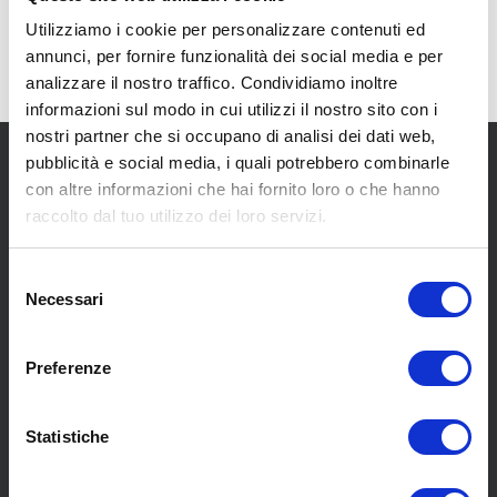
Utilizziamo i cookie per personalizzare contenuti ed
annunci, per fornire funzionalità dei social media e per
analizzare il nostro traffico. Condividiamo inoltre
informazioni sul modo in cui utilizzi il nostro sito con i
nostri partner che si occupano di analisi dei dati web,
pubblicità e social media, i quali potrebbero combinarle
con altre informazioni che hai fornito loro o che hanno
raccolto dal tuo utilizzo dei loro servizi.
Selezione
SCOPRI I NOSTRI CENTRI
Necessari
del
consenso
MENU
Preferenze
Statistiche
Chi siamo
Pneumatici