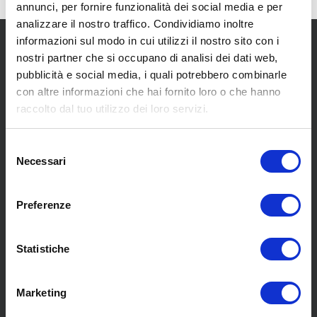
annunci, per fornire funzionalità dei social media e per
analizzare il nostro traffico. Condividiamo inoltre
informazioni sul modo in cui utilizzi il nostro sito con i
nostri partner che si occupano di analisi dei dati web,
pubblicità e social media, i quali potrebbero combinarle
con altre informazioni che hai fornito loro o che hanno
raccolto dal tuo utilizzo dei loro servizi.
SCOPRI I NOSTRI CENTRI
Selezione
Necessari
del
MENU
consenso
Preferenze
Chi siamo
Statistiche
Pneumatici
Meccanica
Servizi
Marketing
Convenzioni